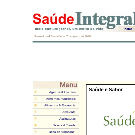
|
home
Bem-vindo!
Sexta-Feira, 7 de agosto de 2026
Saúde e Sabor
Agenda & Eventos
Alimentos Funcionais
Alimentos & Economia
Ambiente
Assinaturas
Beleza & Saúde
Boca no trombone!