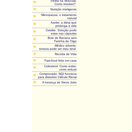
Pedra na Vesícula:
Como resolver?
Nutrição inteligente
Menopausa: o tratamento
natural
Azeite: a dieta que
prolonga a vida
Celulite. Solução pode
estar nas cápsulas
Bolo de Banana sem
Farinha de Trigo
Médico adverte:
tontura pode ser mau sinal
Receita de Vida
Fast-food feito em casa
Colesterol. Como evitar;
como reduzir
Comprovado: NQI funciona
para dissolver Cálculo Renal
A herança de Steve Jobs