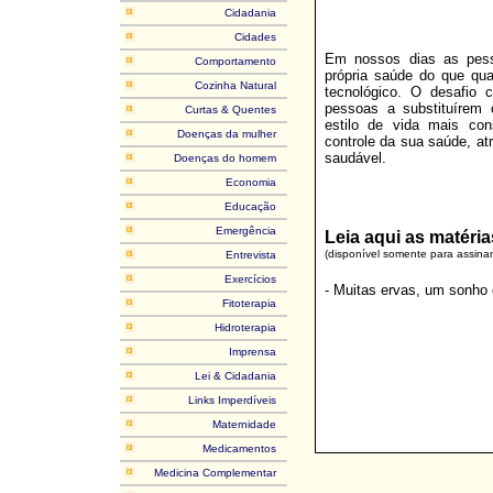
Cidadania
Cidades
Em nossos dias as pes
Comportamento
própria saúde do que qua
Cozinha Natural
tecnológico. O desafio c
pessoas a substituírem 
Curtas & Quentes
estilo de vida mais con
Doenças da mulher
controle da sua saúde, at
saudável.
Doenças do homem
Economia
Educação
Emergência
Leia aqui as matéri
(disponível somente para assinan
Entrevista
Exercícios
- Muitas ervas, um sonho 
Fitoterapia
Hidroterapia
Imprensa
Lei & Cidadania
Links Imperdíveis
Maternidade
Medicamentos
Medicina Complementar