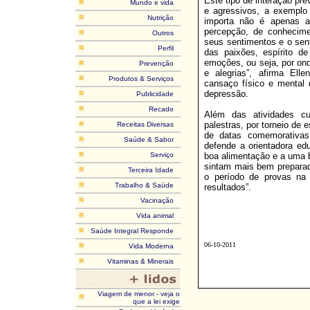
Este tipo de interação pr
Mundo e vida
e agressivos, a exemplo 
Nutrição
importa não é apenas 
percepção, de conhecimen
Outros
seus sentimentos e o sent
Perfil
das paixões, espírito de
emoções, ou seja, por ond
Prevenção
e alegrias”, afirma Ell
Produtos & Serviços
cansaço físico e mental
depressão.
Publicidade
Recado
Além das atividades cu
palestras, por torneio de e
Receitas Diversas
de datas comemorativas 
Saúde & Sabor
defende a orientadora ed
Serviço
boa alimentação e a uma 
sintam mais bem preparado
Terceira Idade
o período de provas na e
Trabalho & Saúde
resultados”.
Vacinação
Vida animal
Saúde Integral Responde
06-10-2011
Vida Moderna
Vitaminas & Minerais
Viagem de menor - veja o
que a lei exige