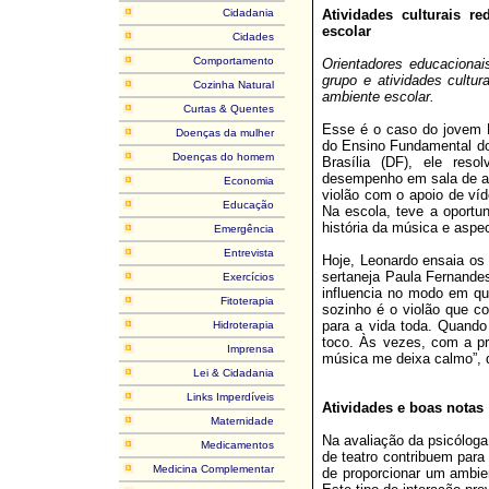
Cidadania
Atividades culturais 
escolar
Cidades
Comportamento
Orientadores educaciona
grupo e atividades cultu
Cozinha Natural
ambiente escolar.
Curtas & Quentes
Esse é o caso do jovem L
Doenças da mulher
do Ensino Fundamental do
Doenças do homem
Brasília (DF), ele reso
desempenho em sala de aul
Economia
violão com o apoio de víd
Educação
Na escola, teve a oportu
história da música e aspe
Emergência
Entrevista
Hoje, Leonardo ensaia os
sertaneja Paula Fernande
Exercícios
influencia no modo em qu
Fitoterapia
sozinho é o violão que c
para a vida toda. Quando
Hidroterapia
toco. Às vezes, com a pr
Imprensa
música me deixa calmo”, 
Lei & Cidadania
Links Imperdíveis
Atividades e boas notas
Maternidade
Na avaliação da psicóloga
Medicamentos
de teatro contribuem para
Medicina Complementar
de proporcionar um ambien