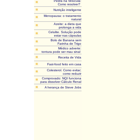
Pedra na Vesícula:
Como resolver?
Nutrição inteligente
Menopausa: o tratamento
natural
Azeite: a dieta que
prolonga a vida
Celulite. Solução pode
estar nas cápsulas
Bolo de Banana sem
Farinha de Trigo
Médico adverte:
tontura pode ser mau sinal
Receita de Vida
Fast-food feito em casa
Colesterol. Como evitar;
como reduzir
Comprovado: NQI funciona
para dissolver Cálculo Renal
A herança de Steve Jobs